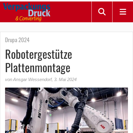
Drupa 2024
Robotergestütze
Plattenmontage
von Ansgar Wessendorf
,
3. Mai 2024