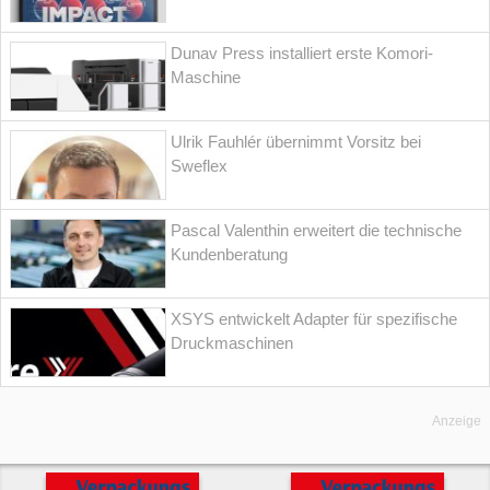
Dunav Press installiert erste Komori-
Maschine
Ulrik Fauhlér übernimmt Vorsitz bei
Sweflex
Pascal Valenthin erweitert die technische
Kundenberatung
XSYS entwickelt Adapter für spezifische
Druckmaschinen
Anzeige