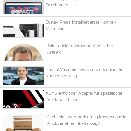
Durchbruch
Dunav Press installiert erste Komori-
Maschine
Ulrik Fauhlér übernimmt Vorsitz bei
Sweflex
Pascal Valenthin erweitert die technische
Kundenberatung
XSYS entwickelt Adapter für spezifische
Druckmaschinen
Macht die Lasermarkierung konventionelle
Druckverfahren überflüssig?