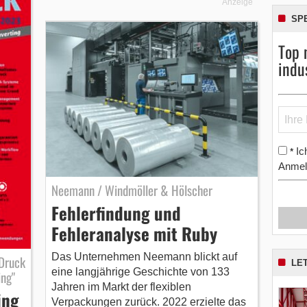
Anzeige
SP
Top 
indu
Ic
*
Anmel
Neemann / Windmöller & Hölscher
Fehlerfindung und
Fehleranalyse mit Ruby
Das Unternehmen Neemann blickt auf
-Druck
LE
eine langjährige Geschichte von 133
ing"
Jahren im Markt der flexiblen
ing
Verpackungen zurück. 2022 erzielte das