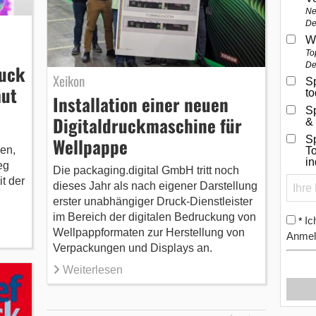
Ne
De
W
To
De
ruck
Xeikon
Sp
mut
t
Installation einer neuen
S
Digitaldruckmaschine für
&
Wellpappe
Sp
en,
To
i
eg
Die packaging.digital GmbH tritt noch
t der
dieses Jahr als nach eigener Darstellung
erster unabhängiger Druck-Dienstleister
im Bereich der digitalen Bedruckung von
Ic
*
Wellpappformaten zur Herstellung von
Anmel
Verpackungen und Displays an.
Weiterlesen