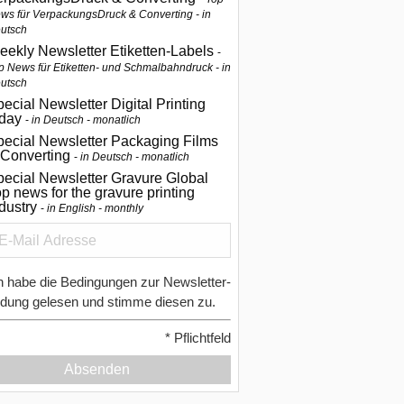
ws für VerpackungsDruck & Converting - in
utsch
eekly Newsletter Etiketten-Labels
p News für Etiketten- und Schmalbahndruck - in
utsch
ecial Newsletter Digital Printing
oday
in Deutsch - monatlich
pecial Newsletter Packaging Films
 Converting
in Deutsch - monatlich
ecial Newsletter Gravure Global
p news for the gravure printing
ndustry
in English - monthly
h habe die Bedingungen zur Newsletter-
dung gelesen und stimme diesen zu.
*
Pflichtfeld
Absenden