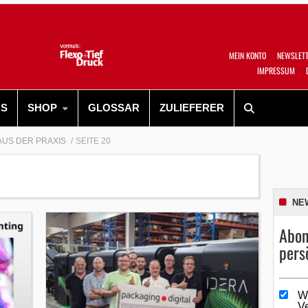
MEIN KONTO
NEWSLET
IMPRESSUM
RS
SHOP
GLOSSAR
ZULIEFERER
AUS DER PRAXIS
SEITE 20
NE
Abon
pers
W
V