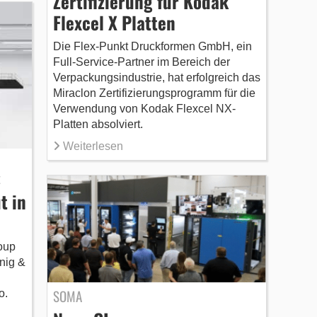
Zertifizierung für Kodak
Flexcel X Platten
Die Flex-Punkt Druckformen GmbH, ein
Full-Service-Partner im Bereich der
Verpackungsindustrie, hat erfolgreich das
Miraclon Zertifizierungsprogramm für die
Verwendung von Kodak Flexcel NX-
Platten absolviert.
Weiterlesen
t
t in
oup
nig &
SOMA
o.