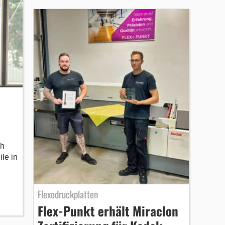
ch
le in
Flexodruckplatten
Flex-Punkt erhält Miraclon