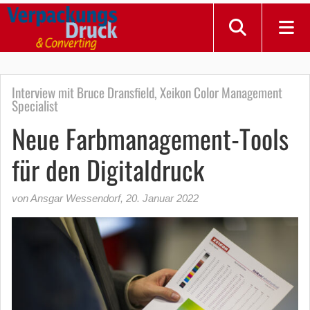
Interview mit Bruce Dransfield, Xeikon Color Management
Specialist
Neue Farbmanagement-Tools
für den Digitaldruck
von Ansgar Wessendorf
,
20. Januar 2022