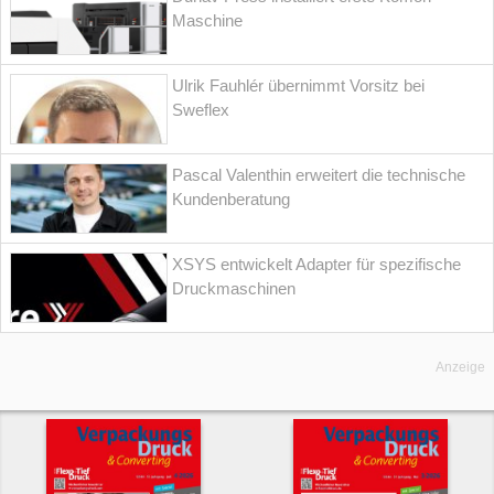
Maschine
Ulrik Fauhlér übernimmt Vorsitz bei
Sweflex
Pascal Valenthin erweitert die technische
Kundenberatung
XSYS entwickelt Adapter für spezifische
Druckmaschinen
Anzeige