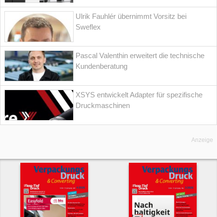
Ulrik Fauhlér übernimmt Vorsitz bei
Sweflex
Pascal Valenthin erweitert die technische
Kundenberatung
XSYS entwickelt Adapter für spezifische
Druckmaschinen
Anzeige