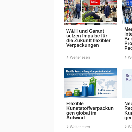
Mes
W&H und Garant
int
setzen Impulse für
Be
die Zukunft flexibler
Pro
Verpackungen
Pac
Weiterlesen
We
Flexible
Ne
Kunststoffverpackun
Rec
gen global im
Kun
Aufwind
ge
Weiterlesen
We