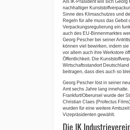
Als IK-Präsident will sich Georg
nachhaltiger Kunststoffverpacku
Sinne des Klimaschutzes und de
Regeln für alle muss das Gebot 
Verpackungsregulierung ein funk
auch des EU-Binnenmarktes werd
Georg Pescher bei seiner Antritt
können viel bewirken, indem sie 
vor allem auch ihre Werkstore öff
Öffentlichkeit. Die Kunststoffve
Wirtschaftsstandort Deutschland
beitragen, dass dies auch so blei
Georg Pescher löst in seiner ne
Amt sechs Jahre lang innehatte.
Frankfurt/Oberursel wurde der St
Christian Claes (Profectus Films
wurden für eine weitere Amtszeit
Vizepräsidenten gewählt.
Die IK Industrievere