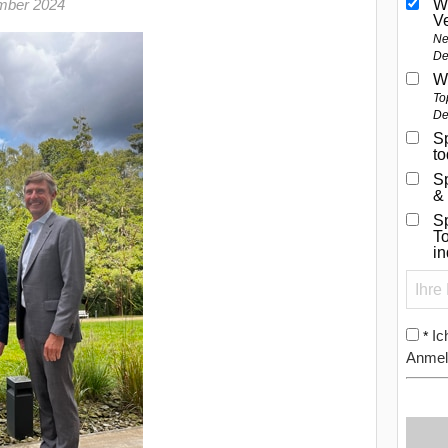
mber 2024
W
V
Ne
De
W
To
De
Sp
t
S
&
Sp
To
i
Ic
*
Anmel