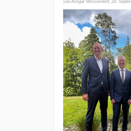
von Ansgar Wessendorf
,
20. Septe