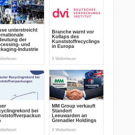
se unterstreicht
Branche warnt vor
ernationale
Kollaps des
deutung der
Kunststoffrecyclings
cessing- und
in Europa
kaging-Industrie
iterlesen
Weiterlesen
uer
MM Group verkauft
yclingrekord bei
Standort
ststoffverpackun
Leeuwarden an
n
Grenadier Holdings
iterlesen
Weiterlesen