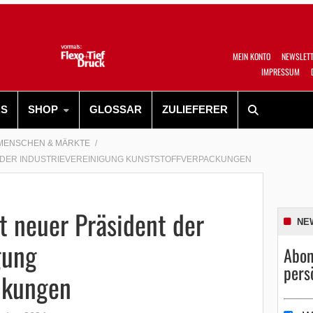
MEIN KONTO
NEWSLET
IMPRESSUM
RS
SHOP
GLOSSAR
ZULIEFERER
MENSCHEN & MÄRKTE
 DER INDUSTRIEVEREINIGUNG KUNSTSTOFFVERPACKUNGEN
t neuer Präsident der
NE
gung
Abon
pers
ckungen