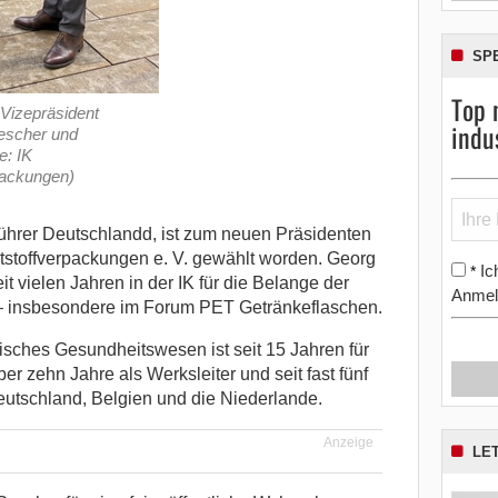
SP
Top 
 Vizepräsident
indu
Pescher und
e: IK
packungen)
ührer Deutschlandd, ist zum neuen Präsidenten
ststoffverpackungen e. V. gewählt worden.
Georg
Ic
*
it vielen Jahren in der IK für die Belange der
Anmel
 – insbesondere im Forum PET Getränkeflaschen.
nisches Gesundheitswesen ist seit 15 Jahren für
ber zehn Jahre als Werksleiter und seit fast fünf
eutschland, Belgien und die Niederlande.
Anzeige
LE