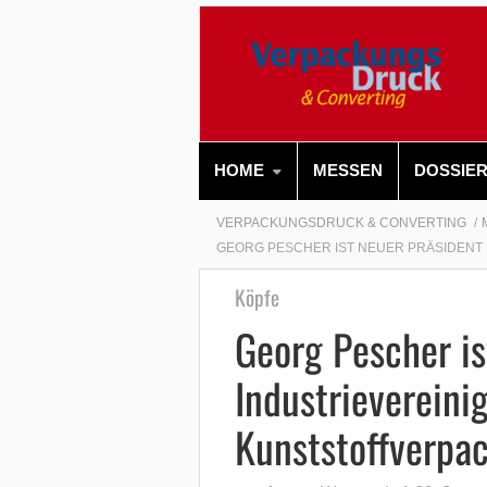
HOME
MESSEN
DOSSIE
VERPACKUNGSDRUCK & CONVERTING
GEORG PESCHER IST NEUER PRÄSIDENT
Köpfe
Georg Pescher is
Industrievereini
Kunststoffverpa