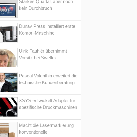
Starkes Quartal, aber noch
kein Durchbruch
Dunav Press installiert erste
Komori-Maschine
Ulrik Fauhlér übernimmt
Vorsitz bei Sweflex
Pascal Valenthin erweitert die
technische Kundenberatung
XSYS entwickelt Adapter für
spezifische Druckmaschinen
Macht die Lasermarkierung
konventionelle