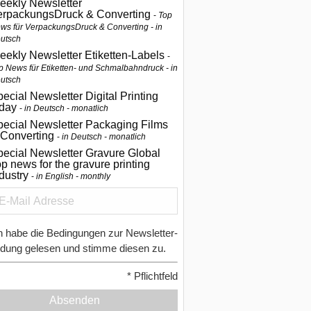
eekly Newsletter
erpackungsDruck & Converting
Top
ws für VerpackungsDruck & Converting - in
utsch
eekly Newsletter Etiketten-Labels
p News für Etiketten- und Schmalbahndruck - in
utsch
ecial Newsletter Digital Printing
oday
in Deutsch - monatlich
pecial Newsletter Packaging Films
 Converting
in Deutsch - monatlich
ecial Newsletter Gravure Global
p news for the gravure printing
ndustry
in English - monthly
h habe die Bedingungen zur Newsletter-
dung gelesen und stimme diesen zu.
*
Pflichtfeld
Absenden