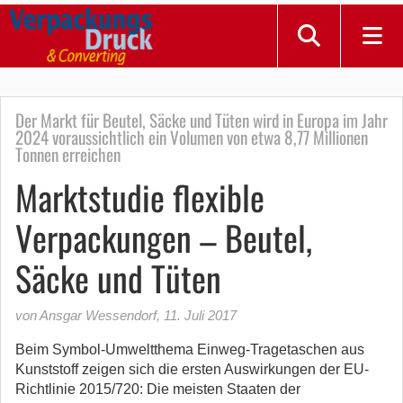
Der Markt für Beutel, Säcke und Tüten wird in Europa im Jahr
2024 voraussichtlich ein Volumen von etwa 8,77 Millionen
Tonnen erreichen
Marktstudie flexible
Verpackungen – Beutel,
Säcke und Tüten
von Ansgar Wessendorf
,
11. Juli 2017
Beim Symbol-Umweltthema Einweg-Tragetaschen aus
Kunststoff zeigen sich die ersten Auswirkungen der EU-
Richtlinie 2015/720: Die meisten Staaten der