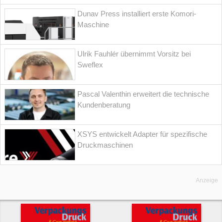
Dunav Press installiert erste Komori-
Maschine
Ulrik Fauhlér übernimmt Vorsitz bei
Sweflex
Pascal Valenthin erweitert die technische
Kundenberatung
XSYS entwickelt Adapter für spezifische
Druckmaschinen
Anzeige