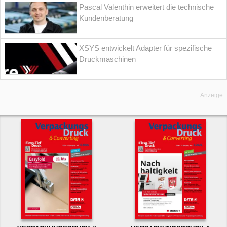
Pascal Valenthin erweitert die technische
Kundenberatung
XSYS entwickelt Adapter für spezifische
Druckmaschinen
Anzeige