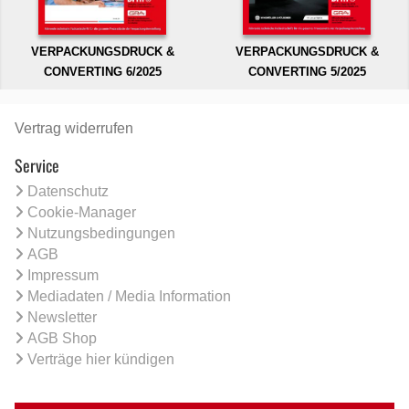
VERPACKUNGSDRUCK &
VERPACKUNGSDRUCK &
CONVERTING 6/2025
CONVERTING 5/2025
Vertrag widerrufen
Service
Datenschutz
Cookie-Manager
Nutzungsbedingungen
AGB
Impressum
Mediadaten / Media Information
Newsletter
AGB Shop
Verträge hier kündigen