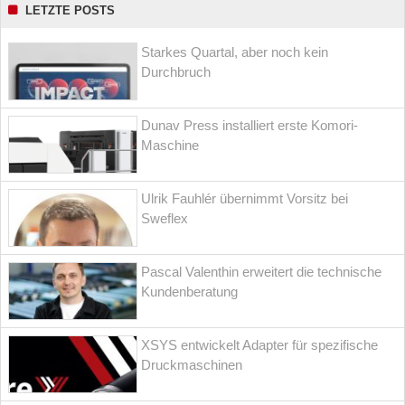
LETZTE POSTS
Starkes Quartal, aber noch kein
Durchbruch
Dunav Press installiert erste Komori-
Maschine
Ulrik Fauhlér übernimmt Vorsitz bei
Sweflex
Pascal Valenthin erweitert die technische
Kundenberatung
XSYS entwickelt Adapter für spezifische
Druckmaschinen