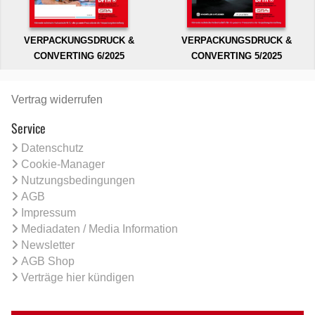
VERPACKUNGSDRUCK &
VERPACKUNGSDRUCK &
CONVERTING 6/2025
CONVERTING 5/2025
Vertrag widerrufen
Service
Datenschutz
Cookie-Manager
Nutzungsbedingungen
AGB
Impressum
Mediadaten / Media Information
Newsletter
AGB Shop
Verträge hier kündigen