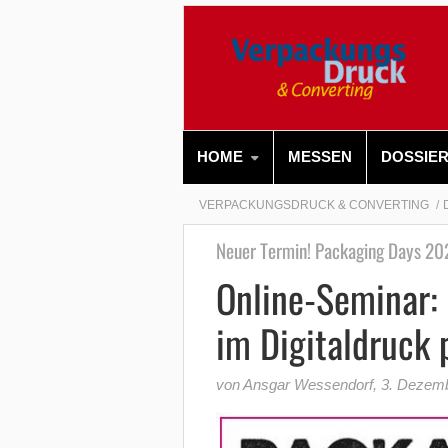
HOME
MESSEN
DOSSIE
VERPACKUNGSDRUCK & CONVERTING
Neuer Termin! Packaging Days 202
Online-Seminar:
im Digitaldruck 
von Ansgar Wessendorf
,
3. Dezem