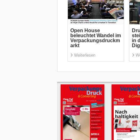
Open House
Dru
beleuchtet Wandel im
ste
Verpackungsdruckm
in 
arkt
Dig
Weiterlesen
We