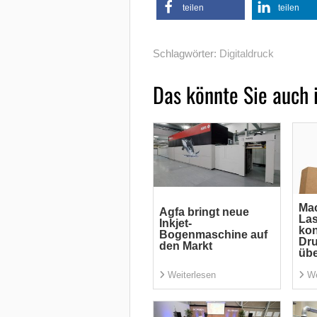
teilen
teilen
Schlagwörter:
Digitaldruck
Das könnte Sie auch 
Mac
Agfa bringt neue
La
Inkjet-
kon
Bogenmaschine auf
Dru
den Markt
übe
Weiterlesen
We