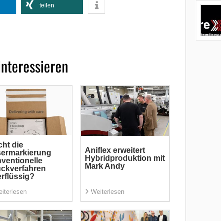
teilen
interessieren
ht die
Aniflex erweitert
sermarkierung
Hybridproduktion mit
ventionelle
Mark Andy
ckverfahren
rflüssig?
iterlesen
Weiterlesen