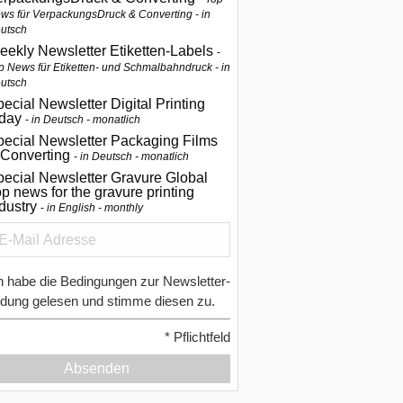
ws für VerpackungsDruck & Converting - in
utsch
eekly Newsletter Etiketten-Labels
p News für Etiketten- und Schmalbahndruck - in
utsch
ecial Newsletter Digital Printing
oday
in Deutsch - monatlich
pecial Newsletter Packaging Films
 Converting
in Deutsch - monatlich
ecial Newsletter Gravure Global
p news for the gravure printing
ndustry
in English - monthly
h habe die Bedingungen zur Newsletter-
dung gelesen und stimme diesen zu.
*
Pflichtfeld
Absenden