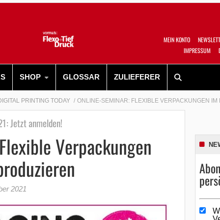
MEIN KONTO
NEWSLET
IMPRESSUM
RS
SHOP
GLOSSAR
ZULIEFERER
DIGITAL PRINTING TODAY
ONLINE-SEMINAR: FLEXIBLE VERPACKUNGEN IM
1: Jetzt anmelden!
 Flexible Verpackungen
NE
produzieren
Abon
pers
ber 2021
W
V