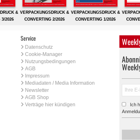
DRUCK &
VERPACKUNGSDRUCK &
VERPACKUNGSDRUCK &
VERPAC
3/2026
CONVERTING 2/2026
CONVERTING 1/2026
CONVE
Service
Weekly
Datenschutz
Cookie-Manager
Abonni
Nutzungsbedingungen
Weekl
AGB
Impressum
Mediadaten / Media Information
Newsletter
AGB Shop
Verträge hier kündigen
Ich 
*
Anmeldun