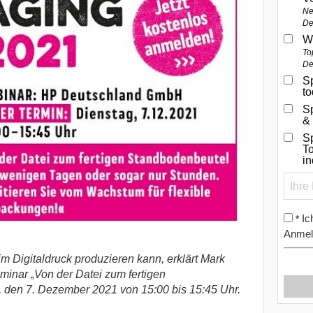
Ne
De
W
To
De
Sp
t
S
&
Sp
To
i
Ic
*
Anmel
m Digitaldruck produzieren kann, erklärt Mark
minar „Von der Datei zum fertigen
 den 7. Dezember 2021 von 15:00 bis 15:45 Uhr.