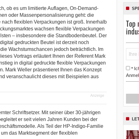
ch, ob es um limitierte Auflagen, On-Demand-
SP
nen oder Massenpersonalisierung geht: die
Top 
 nach flexiblen Verpackungen ist groß. Innerhalb
indu
ckungsmarktes wachsen flexible Verpackungen
lsten – insbesondere die Standbodenbeutel. Der
 digital gedruckten Beutel ist derzeit noch
 die Wachstumschancen jedoch beträchtlich. Im
eses Vortrags erläutert Ihnen der Referent Mark
stieg in digital gedruckte flexible Verpackungen
Ic
*
ann. Mark Weller präsentieret Ihnen das Konzept
Anmel
nd veranschaulicht dieses mit Beispielen aus
Anzeige
rnter Schriftsetzer. Mit seiner über 30-jährigen
LE
egleitet er seit vielen Jahren Kunden bei der
schäftsmodelle. Als Teil der HP-Indigo-Familie
n um das Marktsegment der flexiblen