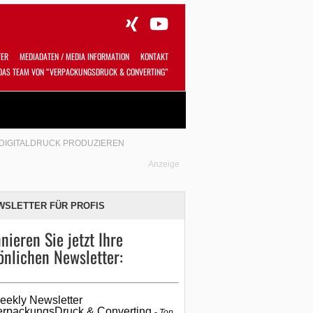
TER
MEDIADATEN / MEDIA INFORMATION
KONTAKT
DAS TEAM VON “VERPACKUNGSDRUCK & CONVERTING”
Alles
Shop
SUCHEN
 DIGITALDRUCK PRODUZIEREN
Anzeige
WSLETTER FÜR PROFIS
nieren Sie jetzt Ihre
önlichen Newsletter:
eekly Newsletter
erpackungsDruck & Converting
Top