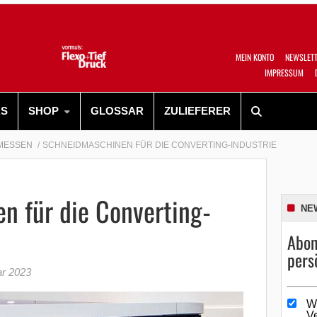
MEIN KONTO
NEWSLET
IMPRESSUM
RS
SHOP
GLOSSAR
ZULIEFERER
MESSEN
SCHNEIDMASCHINEN FÜR DIE CONVERTING-INDUSTRIE
n für die Converting-
NE
Abon
pers
ar 2023
W
V