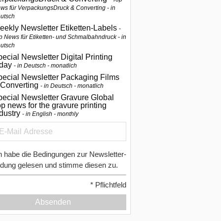
ws für VerpackungsDruck & Converting - in
utsch
eekly Newsletter Etiketten-Labels
p News für Etiketten- und Schmalbahndruck - in
utsch
ecial Newsletter Digital Printing
oday
in Deutsch - monatlich
pecial Newsletter Packaging Films
 Converting
in Deutsch - monatlich
ecial Newsletter Gravure Global
p news for the gravure printing
ndustry
in English - monthly
h habe die Bedingungen zur Newsletter-
dung gelesen und stimme diesen zu.
*
Pflichtfeld
Absenden