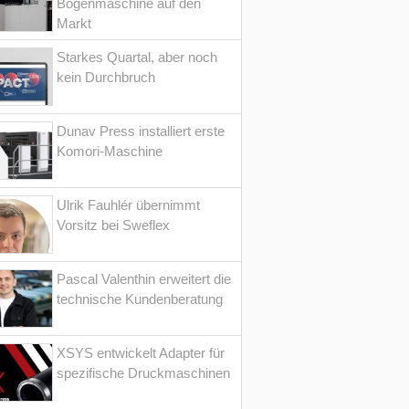
Bogenmaschine auf den
Markt
Starkes Quartal, aber noch
kein Durchbruch
Dunav Press installiert erste
Komori-Maschine
Ulrik Fauhlér übernimmt
Vorsitz bei Sweflex
Pascal Valenthin erweitert die
technische Kundenberatung
XSYS entwickelt Adapter für
spezifische Druckmaschinen