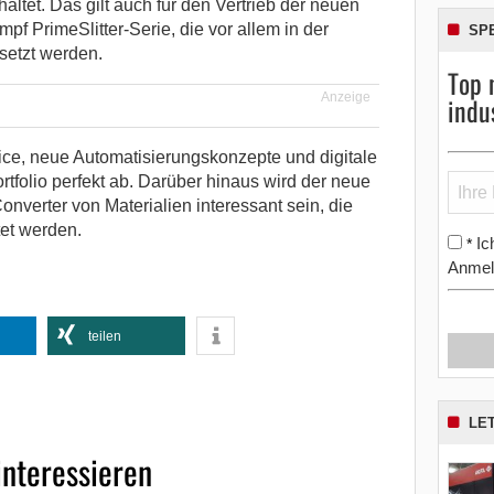
tet. Das gilt auch für den Vertrieb der neuen
mpf PrimeSlitter-Serie, die vor allem in der
SP
esetzt werden.
Top 
Anzeige
indu
ce, neue Automatisierungskonzepte und digitale
tfolio perfekt ab. Darüber hinaus wird der neue
Converter von Materialien interessant sein, die
et werden.
Ic
*
Anmel
teilen
LE
interessieren