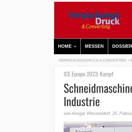
HOME
MESSEN
DOSSIE
VERPACKUNGSDRUCK & CONVERTING
ICE Europe 2023: Kampf
Schneidmaschine
Industrie
von Ansgar Wessendorf
,
25. Febru