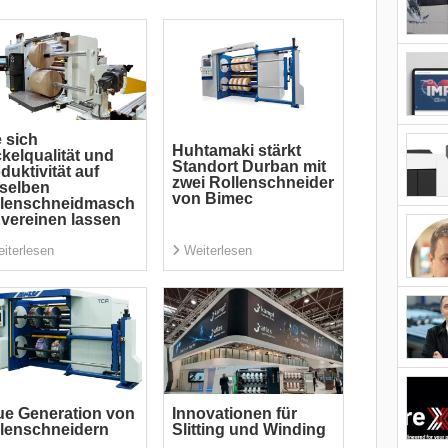
 sich
Huhtamaki stärkt
kelqualität und
Standort Durban mit
duktivität auf
zwei Rollenschneider
selben
von Bimec
llenschneidmasch
 vereinen lassen
iterlesen
Weiterlesen
e Generation von
Innovationen für
lenschneidern
Slitting und Winding