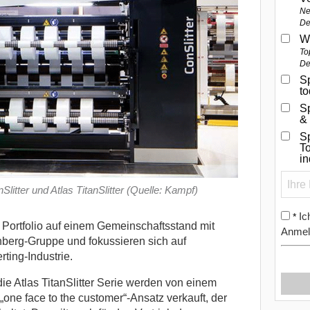
Ne
De
W
To
De
Sp
t
S
&
Sp
To
i
tter und Atlas TitanSlitter (Quelle: Kampf)
Ic
*
 Portfolio auf einem Gemeinschaftsstand mit
Anmel
erg-Gruppe und fokussieren sich auf
ting-Industrie.
ie Atlas TitanSlitter Serie werden von einem
„one face to the customer“-Ansatz verkauft, der