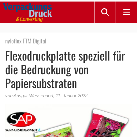
nyloflex FTM Digital
Flexodruckplatte speziell für
die Bedruckung von
Papiersubstraten
von Ansgar Wessendorf
,
11. Januar 2022