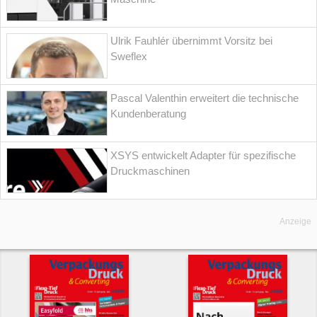
Ulrik Fauhlér übernimmt Vorsitz bei
Sweflex
Pascal Valenthin erweitert die technische
Kundenberatung
XSYS entwickelt Adapter für spezifische
Druckmaschinen
Anzeige