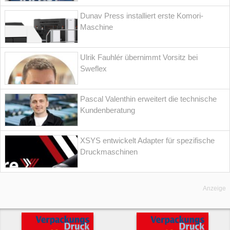
Dunav Press installiert erste Komori-
Maschine
Ulrik Fauhlér übernimmt Vorsitz bei
Sweflex
Pascal Valenthin erweitert die technische
Kundenberatung
XSYS entwickelt Adapter für spezifische
Druckmaschinen
Anzeige