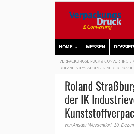
HOME
MESSEN
DOSSIE
VERPACKUNGSDRUCK & CONVERTING
ROLAND STRASSBURGER NEUER PRÄSIDE
Roland Straßbur
der IK Industrie
Kunststoffverpa
von Ansgar Wessendorf
,
10. Deze