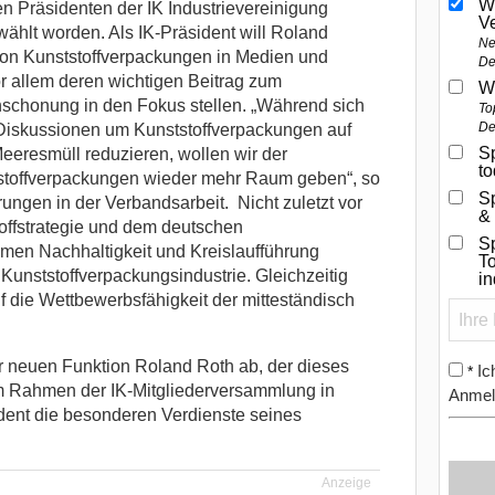
W
n Präsidenten der IK Industrievereinigung
V
ählt worden. Als IK-Präsident will Roland
Ne
on Kunststoffverpackungen in Medien und
De
vor allem deren wichtigen Beitrag zum
W
schonung in den Fokus stellen.
„Während sich
To
De
 Diskussionen um Kunststoffverpackungen auf
Sp
eeresmüll reduzieren, wollen wir der
t
tstoffverpackungen wieder mehr Raum geben“, so
S
ungen in der Verbandsarbeit. Nicht zuletzt vor
&
offstrategie und dem deutschen
Sp
men Nachhaltigkeit und Kreislaufführung
To
 Kunststoffverpackungsindustrie. Gleichzeitig
i
f die Wettbewerbsfähigkeit der mitteständisch
er neuen Funktion Roland Roth ab, der dieses
Ic
*
Im Rahmen der IK-Mitgliederversammlung in
Anmel
dent die besonderen Verdienste seines
Anzeige