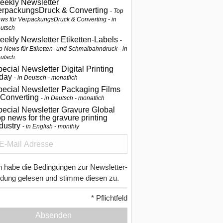
eekly Newsletter
erpackungsDruck & Converting
Top
ws für VerpackungsDruck & Converting - in
utsch
eekly Newsletter Etiketten-Labels
p News für Etiketten- und Schmalbahndruck - in
utsch
ecial Newsletter Digital Printing
oday
in Deutsch - monatlich
pecial Newsletter Packaging Films
 Converting
in Deutsch - monatlich
ecial Newsletter Gravure Global
p news for the gravure printing
ndustry
in English - monthly
h habe die Bedingungen zur Newsletter-
dung gelesen und stimme diesen zu.
*
Pflichtfeld
Absenden