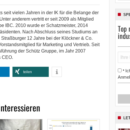
s seit vielen Jahren in der IK für die Belange der
SP
nter anderem vertritt er seit 2009 als Mitglied
pe IBC. 2010 wurde er Schatzmeister, 2014
Top 
äsidenten. Nach Abschluss seines Studiums an
indu
Straßburger 12 Jahre bei der Klöckner & Co.
 Vorstandsmitglied für Marketing und Vertrieb. Seit
tsführung der Schütz Gruppe, im Jahr 2007
ls CEO.
Ic
*
teilen
Anmel
interessieren
LE