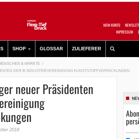
MEIN KONTO
NEWSLET
IMPRESSUM
RS
SHOP
GLOSSAR
ZULIEFERER
MENSCHEN & MÄRKTE
NTEN DER IK INDUSTRIEVEREINIGUNG KUNSTSTOFFVERPACKUNGEN
ger neuer Präsidenten
vereinigung
NE
Abon
ckungen
pers
mber 2018