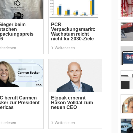
Sieger beim
PCR-
utschen
Verpackungsmarkt:
rpackungspreis
Wachstum reicht
26
nicht für 2030-Ziele
iterlesen
Weiterlesen
C beruft Carmen
Elopak ernennt
ker zur President
Håkon Volldal zum
ericas
neuen CEO
iterlesen
Weiterlesen