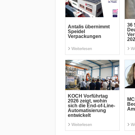
36 
Antalis übernimmt
De
Speidel
Ve
Verpackungen
20
Weiterlesen
We
KOCH Vorführtag
MC
2026 zeigt, wohin
Bec
sich die End-of-Line-
Am
Automatisierung
entwickelt
Weiterlesen
We