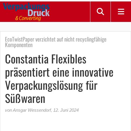
EcoTwistPaper verzichtet auf nicht recyclingfähige
Komponenten
Constantia Flexibles
präsentiert eine innovative
Verpackungslösung für
Süßwaren
von Ansgar Wessendorf
,
12. Juni 2024