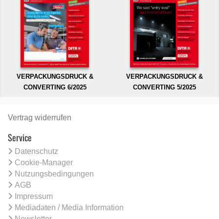
VERPACKUNGSDRUCK &
VERPACKUNGSDRUCK &
CONVERTING 6/2025
CONVERTING 5/2025
Vertrag widerrufen
Service
Datenschutz
Cookie-Manager
Nutzungsbedingungen
AGB
Impressum
Mediadaten / Media Information
Newsletter