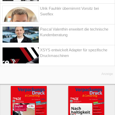
Ulrik Fauhlér übernimmt Vorsitz bei
Sweflex
Pascal Valenthin erweitert die technische
Kundenberatung
XSYS entwickelt Adapter für spezifische
Druckmaschinen
Anzeige