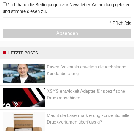
Ich habe die Bedingungen zur Newsletter-Anmeldung gelesen
*
und stimme diesen zu.
*
Pflichtfeld
Absenden
LETZTE POSTS
Pascal Valenthin erweitert die technische
Kundenberatung
XSYS entwickelt Adapter für spezifische
Druckmaschinen
Macht die Lasermarkierung konventionelle
Druckverfahren überflüssig?