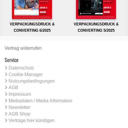
VERPACKUNGSDRUCK &
VERPACKUNGSDRUCK &
CONVERTING 6/2025
CONVERTING 5/2025
Vertrag widerrufen
Service
Datenschutz
Cookie-Manager
Nutzungsbedingungen
AGB
Impressum
Mediadaten / Media Information
Newsletter
AGB Shop
Verträge hier kündigen