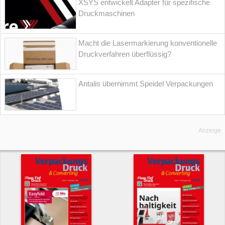
XSYS entwickelt Adapter für spezifische
Druckmaschinen
Macht die Lasermarkierung konventionelle
Druckverfahren überflüssig?
Antalis übernimmt Speidel Verpackungen
Anzeige