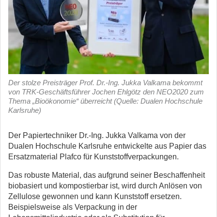
Der stolze Preisträger Prof. Dr.-Ing. Jukka Valkama bekommt
von TRK-Geschäftsführer Jochen Ehlgötz den NEO2020 zum
Thema „Bioökonomie“ überreicht (Quelle: Dualen Hochschule
Karlsruhe)
Der Papiertechniker Dr.-Ing. Jukka Valkama von der
Dualen Hochschule Karlsruhe entwickelte aus Papier das
Ersatzmaterial Plafco für Kunststoffverpackungen.
Das robuste Material, das aufgrund seiner Beschaffenheit
biobasiert und kompostierbar ist, wird durch Anlösen von
Zellulose gewonnen und kann Kunststoff ersetzen.
Beispielsweise als Verpackung in der