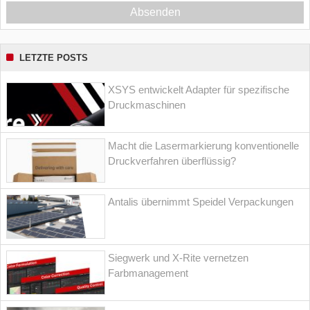
Absenden
LETZTE POSTS
XSYS entwickelt Adapter für spezifische
Druckmaschinen
Macht die Lasermarkierung konventionelle
Druckverfahren überflüssig?
Antalis übernimmt Speidel Verpackungen
Siegwerk und X-Rite vernetzen
Farbmanagement