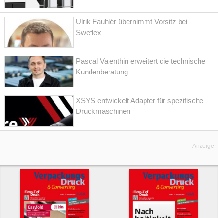
Ulrik Fauhlér übernimmt Vorsitz bei
Sweflex
Pascal Valenthin erweitert die technische
Kundenberatung
XSYS entwickelt Adapter für spezifische
Druckmaschinen
Anzeige