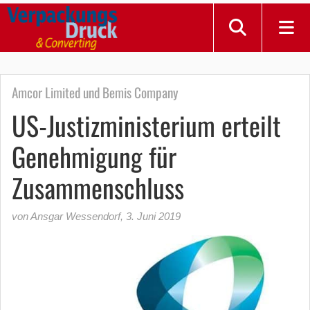
Amcor Limited und Bemis Company
US-Justizministerium erteilt
Genehmigung für
Zusammenschluss
von Ansgar Wessendorf
,
3. Juni 2019