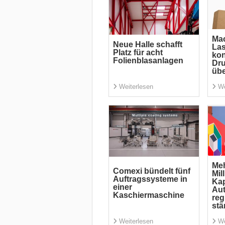
Mac
Neue Halle schafft
La
Platz für acht
kon
Folienblasanlagen
Dru
übe
Weiterlesen
We
Meh
Comexi bündelt fünf
Mil
Auftragssysteme in
Kap
einer
Aut
Kaschiermaschine
reg
stä
Weiterlesen
We