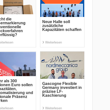
ht die
Neue Halle soll
sermarkierung
zusätzliche
ventionelle
Kapazitäten schaffen
ckverfahren
rflüssig?
iterlesen
Weiterlesen
r als 300
Gascogne Flexible
lionen Euro sollen
Germany investiert in
azitäten,
präzise LF-
omatisierung und
Kaschierung
ionale Präsenz
rken
iterlesen
Weiterlesen