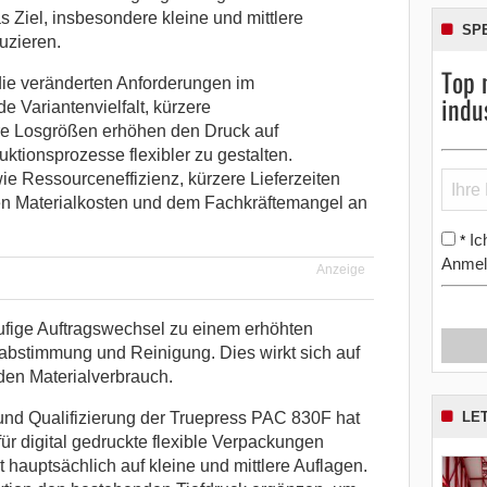
s Ziel, insbesondere kleine und mittlere
SP
uzieren.
Top 
 die veränderten Anforderungen im
indu
 Variantenvielfalt, kürzere
re Losgrößen erhöhen den Druck auf
uktionsprozesse flexibler zu gestalten.
ie Ressourceneffizienz, kürzere Lieferzeiten
n Materialkosten und dem Fachkräftemangel an
Ic
*
Anmel
Anzeige
äufige Auftragswechsel zu einem erhöhten
abstimmung und Reinigung. Dies wirkt sich auf
 den Materialverbrauch.
LE
 und Qualifizierung der Truepress PAC 830F hat
r digital gedruckte flexible Verpackungen
 hauptsächlich auf kleine und mittlere Auflagen.