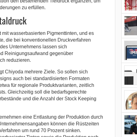
duktion den bestehenden Tiefdruck ergänzen, um
derungen zu erfüllen.
taldruck
 mit wasserbasierten Pigmenttinten, und es
tte, die bei konventionellen Druckverfahren
n des Unternehmens lassen sich
und Reinigungsaufwand gegenüber
ch reduzieren.
gt Chiyoda mehrere Ziele. So sollen sich
igns auch bei standardisierten Formaten
 etwa für regionale Produktvarianten, zeitlich
ts. Gleichzeitig soll die bedarfsgerechte
rbestände und die Anzahl der Stock Keeping
ernehmen eine Entlastung der Produktion durch
Unternehmensangaben können die Rüstzeiten
 Verfahren um rund 70 Prozent sinken.