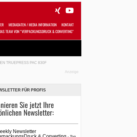
TER
MEDIADATEN / MEDIA INFORMATION
KONTAKT
DAS TEAM VON “VERPACKUNGSDRUCK & CONVERTING”
Alles
Shop
SUCHEN
EEN TRUEPRESS PAC 830F
Anzeige
WSLETTER FÜR PROFIS
nieren Sie jetzt Ihre
önlichen Newsletter:
eekly Newsletter
erpackungsDruck & Converting
Top