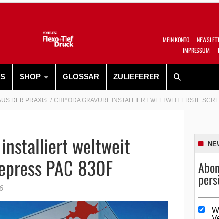
MEIN KONTO
NEWSLET
IMPRESSUM
RS
SHOP
GLOSSAR
ZULIEFERER
AUS DER PRAXIS
CHIYODA GRAVURE INSTALLIERT WELTWEIT ERSTE SCR
installiert weltweit
NE
uepress PAC 830F
Abon
pers
26
W
V