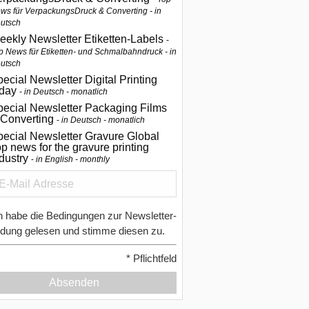
ws für VerpackungsDruck & Converting - in
utsch
eekly Newsletter Etiketten-Labels
p News für Etiketten- und Schmalbahndruck - in
utsch
ecial Newsletter Digital Printing
oday
in Deutsch - monatlich
pecial Newsletter Packaging Films
 Converting
in Deutsch - monatlich
ecial Newsletter Gravure Global
p news for the gravure printing
ndustry
in English - monthly
h habe die Bedingungen zur Newsletter-
dung gelesen und stimme diesen zu.
*
Pflichtfeld
Absenden