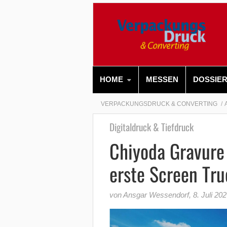
HOME
MESSEN
DOSSIE
VERPACKUNGSDRUCK & CONVERTING
Digitaldruck & Tiefdruck
Chiyoda Gravure 
erste Screen Tr
von Ansgar Wessendorf
,
8. Juli 20