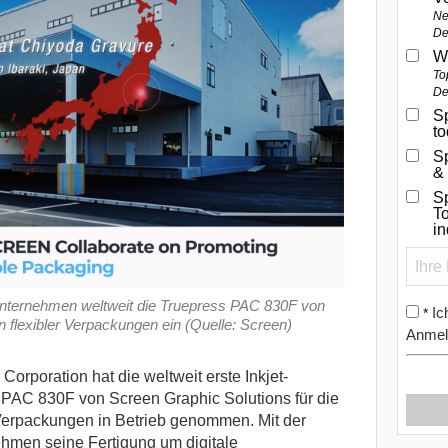
Ne
De
W
To
De
Sp
t
S
&
Sp
To
i
Unternehmen weltweit die Truepress PAC 830F von
Ic
*
on flexibler Verpackungen ein (Quelle: Screen)
Anmel
orporation hat die weltweit erste Inkjet-
 PAC 830F von Screen Graphic Solutions für die
r Verpackungen in Betrieb genommen.
Mit der
nehmen seine Fertigung um digitale