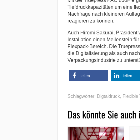
Mit der Truepress PAC 830F er
Tiefdruckkapazitäten um eine fle
Nachfrage nach kleineren Auflage
reagieren zu können.
Auch Hiromi Sakurai, Präsident v
Installation einen Meilenstein fü
Flexpack-Bereich. Die Truepres
die Digitalisierung als auch nac
Verpackungsindustrie zu unterst
teilen
teilen
Schlagwörter:
Digtaldruck
,
Flexible
Das könnte Sie auch 