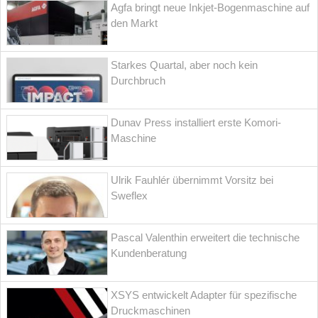
Agfa bringt neue Inkjet-Bogenmaschine auf
den Markt
Starkes Quartal, aber noch kein
Durchbruch
Dunav Press installiert erste Komori-
Maschine
Ulrik Fauhlér übernimmt Vorsitz bei
Sweflex
Pascal Valenthin erweitert die technische
Kundenberatung
XSYS entwickelt Adapter für spezifische
Druckmaschinen