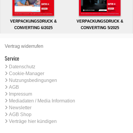
VERPACKUNGSDRUCK &
VERPACKUNGSDRUCK &
CONVERTING 6/2025
CONVERTING 5/2025
Vertrag widerrufen
Service
Datenschutz
Cookie-Manager
Nutzungsbedingungen
AGB
Impressum
Mediadaten / Media Information
Newsletter
AGB Shop
Verträge hier kündigen