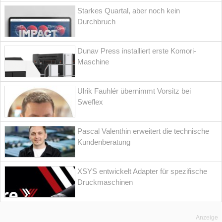
Starkes Quartal, aber noch kein
Durchbruch
Dunav Press installiert erste Komori-
Maschine
Ulrik Fauhlér übernimmt Vorsitz bei
Sweflex
Pascal Valenthin erweitert die technische
Kundenberatung
XSYS entwickelt Adapter für spezifische
Druckmaschinen
Anzeige