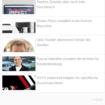
Starkes Quartal, aber noch kein
Durchbruch
Dunav Press installiert erste Komori-
Maschine
Ulrik Fauhlér übernimmt Vorsitz bei
Sweflex
Pascal Valenthin erweitert die technische
Kundenberatung
XSYS entwickelt Adapter für spezifische
Druckmaschinen
Anzeige