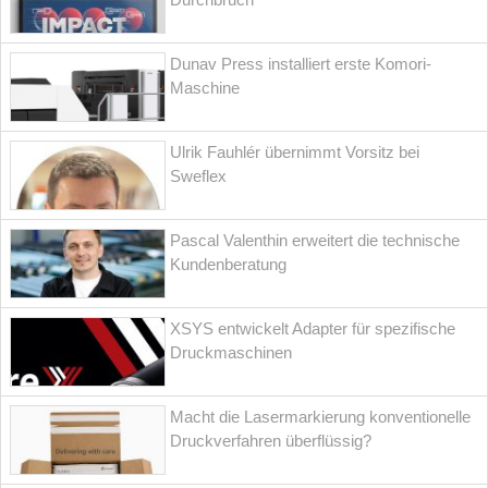
Dunav Press installiert erste Komori-
Maschine
Ulrik Fauhlér übernimmt Vorsitz bei
Sweflex
Pascal Valenthin erweitert die technische
Kundenberatung
XSYS entwickelt Adapter für spezifische
Druckmaschinen
Macht die Lasermarkierung konventionelle
Druckverfahren überflüssig?