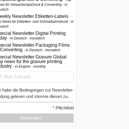
ws für VerpackungsDruck & Converting - in
utsch
eekly Newsletter Etiketten-Labels
p News für Etiketten- und Schmalbahndruck - in
utsch
ecial Newsletter Digital Printing
oday
in Deutsch - monatlich
pecial Newsletter Packaging Films
 Converting
in Deutsch - monatlich
ecial Newsletter Gravure Global
p news for the gravure printing
ndustry
in English - monthly
h habe die Bedingungen zur Newsletter-
dung gelesen und stimme diesen zu.
*
Pflichtfeld
Absenden