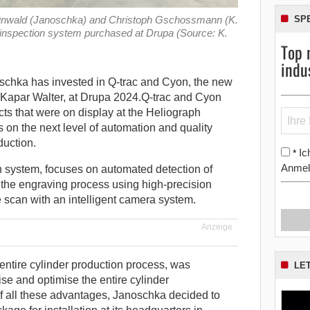
SP
rünwald (Janoschka) and Christoph Gschossmann (K.
ty inspection system purchased at Drupa (Source: K.
Top 
indu
hka has invested in Q-trac and Cyon, the new
 Kapar Walter, at Drupa 2024.
Q-trac and Cyon
cts that were on display at the Heliograph
on the next level of automation and quality
duction.
Ic
*
Anmel
on system, focuses on automated detection of
r the engraving process using high-precision
scan with an intelligent camera system.
Anzeige
 entire cylinder production process, was
LE
ise and optimise the entire cylinder
f all these advantages, Janoschka decided to