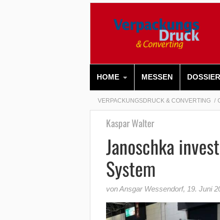
HOME
MESSEN
DOSSIE
VERPACKUNGSDRUCK & CONVERTING
Kaspar Walter
Janoschka invests
System
von Ansgar Wessendorf
,
19. Juni 2