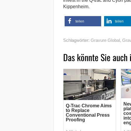
invest in the Q-trac and Cyon pack
Kippenheim.
teilen
teilen
Schlagwörter:
Gravure Global
,
Grav
Das könnte Sie auch 
Ne
Q-Trac Chrome Aims
pla
to Replace
cos
Conventional Press
int
Proofing
eng