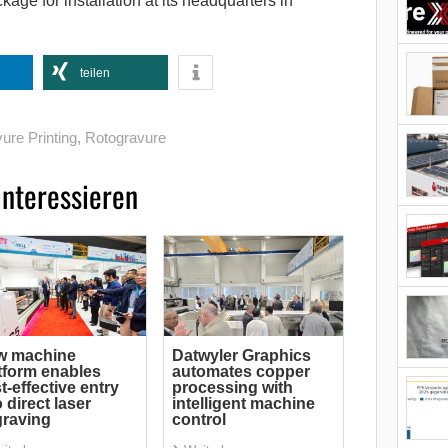
age for installation at its headquarters in
teilen
ure Printing
,
Rotogravure
interessieren
w machine
Datwyler Graphics
tform enables
automates copper
t-effective entry
processing with
o direct laser
intelligent machine
raving
control