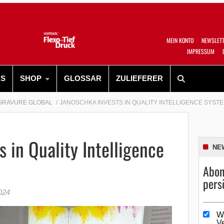
MEIN KONTO
NEWSLET
IMPRESSUM
RS
SHOP
GLOSSAR
ZULIEFERER
GRAVURE GLOBAL
JANOSCHKA INVESTS IN QUALITY INTELLIGENCE SYST
 in Quality Intelligence
NE
Abon
pers
024
W
V