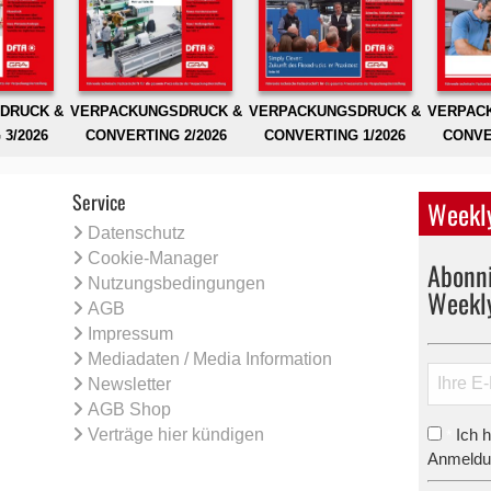
DRUCK &
VERPACKUNGSDRUCK &
VERPACKUNGSDRUCK &
VERPAC
3/2026
CONVERTING 2/2026
CONVERTING 1/2026
CONVE
Service
Weekly
Datenschutz
Cookie-Manager
Abonni
Nutzungsbedingungen
Weekl
AGB
Impressum
Mediadaten / Media Information
Newsletter
AGB Shop
Verträge hier kündigen
Ich 
*
Anmeldun