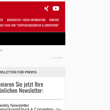
TER
MEDIADATEN / MEDIA INFORMATION
KONTAKT
DAS TEAM VON “VERPACKUNGSDRUCK & CONVERTING”
Alles
Shop
SUCHEN
EM
Anzeige
WSLETTER FÜR PROFIS
nieren Sie jetzt Ihre
önlichen Newsletter:
eekly Newsletter
erpackungsDruck & Converting
Top