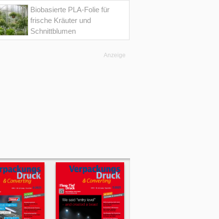
Biobasierte PLA-Folie für
frische Kräuter und
Schnittblumen
Anzeige