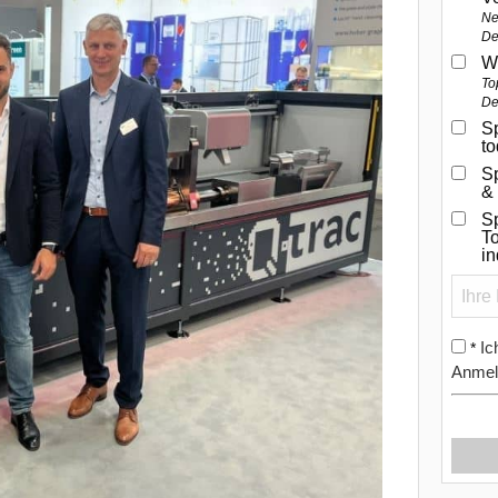
Ne
De
W
To
De
Sp
t
S
&
Sp
To
i
Ic
*
Anmel