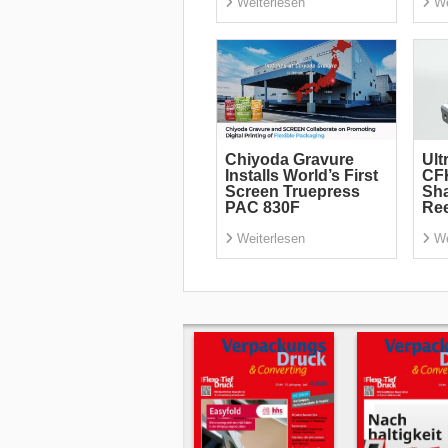
Weiterlesen
We
Chiyoda Gravure
Ult
Installs World’s First
CF
Screen Truepress
Sha
PAC 830F
Re
Weiterlesen
We