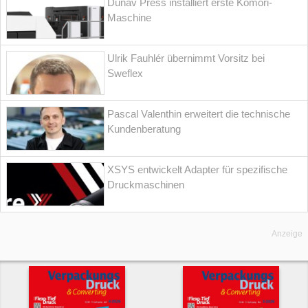
Dunav Press installiert erste Komori-
Maschine
Ulrik Fauhlér übernimmt Vorsitz bei
Sweflex
Pascal Valenthin erweitert die technische
Kundenberatung
XSYS entwickelt Adapter für spezifische
Druckmaschinen
Anzeige