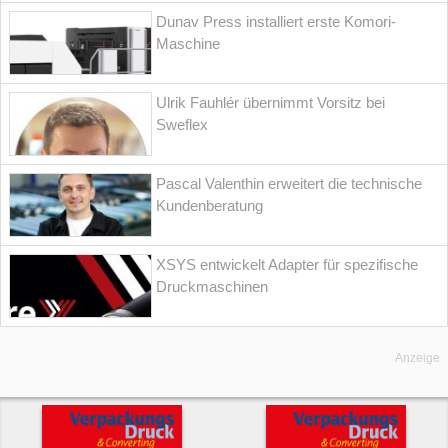
Dunav Press installiert erste Komori-
Maschine
Ulrik Fauhlér übernimmt Vorsitz bei
Sweflex
Pascal Valenthin erweitert die technische
Kundenberatung
XSYS entwickelt Adapter für spezifische
Druckmaschinen
Anzeige