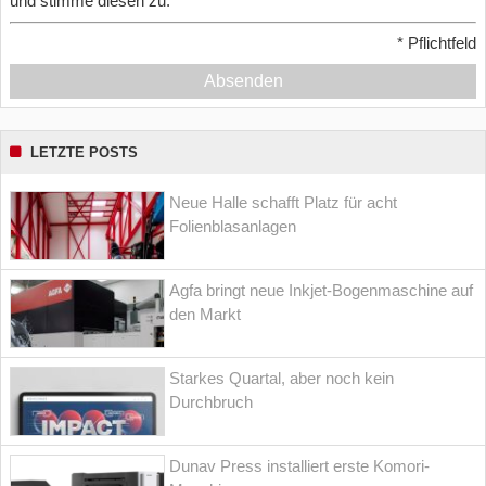
und stimme diesen zu.
*
Pflichtfeld
Absenden
LETZTE POSTS
Neue Halle schafft Platz für acht
Folienblasanlagen
Agfa bringt neue Inkjet-Bogenmaschine auf
den Markt
Starkes Quartal, aber noch kein
Durchbruch
Dunav Press installiert erste Komori-