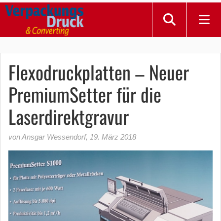
Flexodruckplatten – Neuer
PremiumSetter für die
Laserdirektgravur
von Ansgar Wessendorf
,
19. März 2018