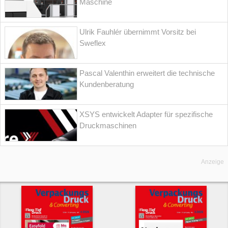
Maschine
Ulrik Fauhlér übernimmt Vorsitz bei
Sweflex
Pascal Valenthin erweitert die technische
Kundenberatung
XSYS entwickelt Adapter für spezifische
Druckmaschinen
Anzeige